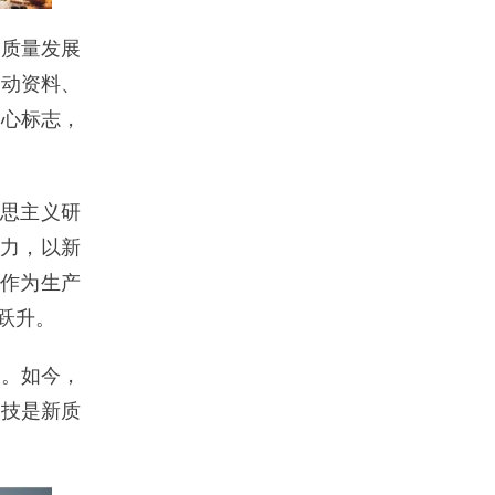
质量发展
劳动资料、
核心标志，
克思主义研
产力，以新
动作为生产
跃升。
。如今，
科技是新质