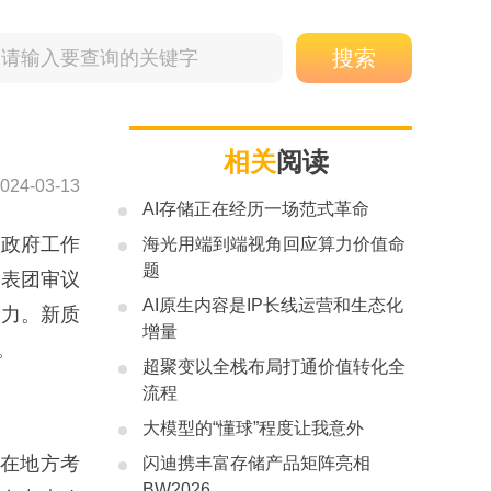
相关
阅读
024-03-13
AI存储正在经历一场范式革命
政府工作
海光用端到端视角回应算力价值命
题
代表团审议
AI原生内容是IP长线运营和生态化
产力。新质
增量
。
超聚变以全栈布局打通价值转化全
流程
大模型的“懂球”程度让我意外
。在地方考
闪迪携丰富存储产品矩阵亮相
BW2026