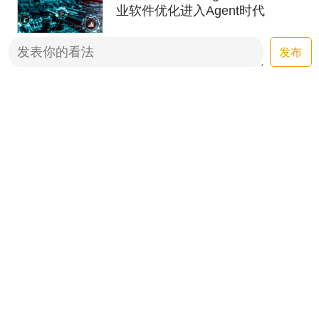
业软件优化进入Agent时代
2天前
发布
比特网早报：OpenAI与
Anthropic的AI模型卷入更多安全
事件，面壁智能开源
2天前
ForgeStencil
比特网早报：2025年我国人工智
能产业规模超1.2万亿元，
MiniMax H3正式开源
2026-08-04
比特网早报：欧盟执行《人工智
能法》相关规定，字节跳动发布
Seedance 2.5视频创作模型
2026-08-03