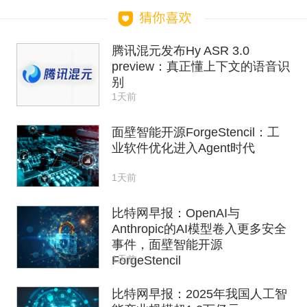
腾讯混元发布Hy ASR 3.0
preview：真正懂上下文的语音识
别
1天前
面壁智能开源ForgeStencil：工
业软件优化进入Agent时代
1天前
比特网早报：OpenAI与
Anthropic的AI模型卷入更多安全
事件，面壁智能开源
1天前
ForgeStencil
比特网早报：2025年我国人工智