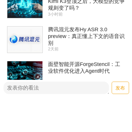
Kimi K3登顶之后，大模型的竞争
规则变了吗？
3小时前
腾讯混元发布Hy ASR 3.0
preview：真正懂上下文的语音识
别
2天前
面壁智能开源ForgeStencil：工
业软件优化进入Agent时代
2天前
发布
比特网早报：OpenAI与
Anthropic的AI模型卷入更多安全
事件，面壁智能开源
2天前
ForgeStencil