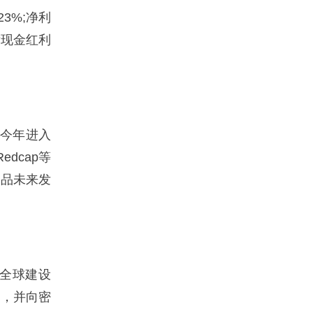
3%;净利
派发现金红利
在今年进入
dcap等
产品未来发
在全球建设
纽，并向密