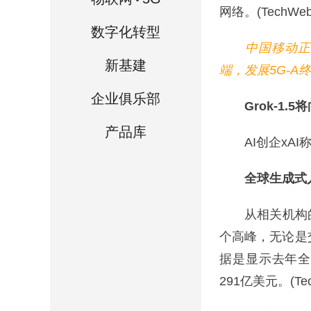
网络。(TechWeb.
数字化转型
中国移动正在加
新基建
端，发展5G-A
企业俱乐部
Grok-1.5
产品库
AI创企xAI称
全球生成式人工
从相关机构的
个高峰，无论是
据是显示去年全
291亿美元。(Tech