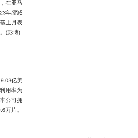
示，在亚马
23年缩减
斯基上月表
(彭博)
.03亿美
能利用率为
，本公司拥
.6万片。