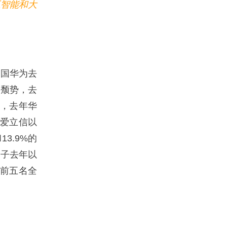
工智能和大
国华为去
于颓势，去
据，去年华
典爱立信以
3.9%的
电子去年以
是前五名全