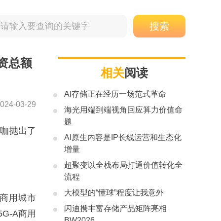
投资总额
相关
阅读
AI存储正在经历一场范式革命
024-03-29
海光用端到端视角回应算力价值命
题
大咖抛出了
AI原生内容是IP长线运营和生态化
增量
超聚变以全栈布局打通价值转化全
流程
大模型的“懂球”程度让我意外
络商用城市
闪迪携丰富存储产品矩阵亮相
G-A商用
BW2026