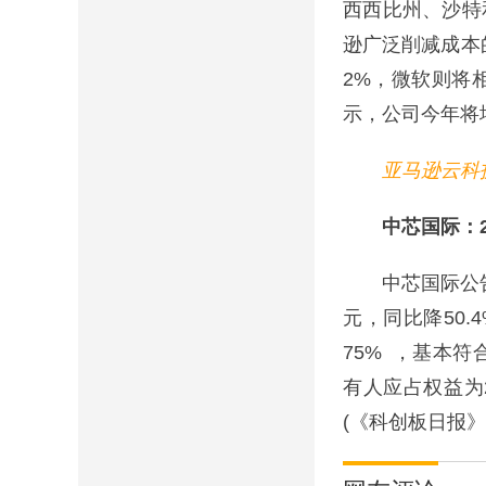
西西比州、沙特和
逊广泛削减成本的
2%，微软则将
示，公司今年将
亚马逊云科技
中芯国际：202
中芯国际公告称2
元，同比降50.
75% ，基本符
有人应占权益为
(《科创板日报》